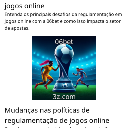
jogos online
Entenda os principais desafios da regulamentação em
jogos online com a 06bet e como isso impacta o setor
de apostas.
Mudanças nas políticas de
regulamentação de jogos online