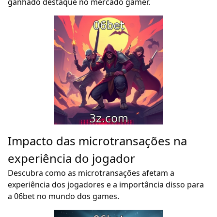
ganhado destaque no mercado gamer.
Impacto das microtransações na
experiência do jogador
Descubra como as microtransações afetam a
experiência dos jogadores e a importância disso para
a 06bet no mundo dos games.