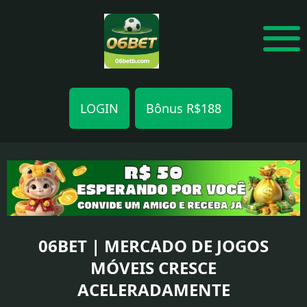
LOGIN
Bônus R$188
CAÇA-
NÍQUEIS
PAGAMENTOS
RÁPIDOS
06BET | MERCADO DE JOGOS
PROGRAMAS
MÓVEIS CRESCE
VIP
ACELERADAMENTE