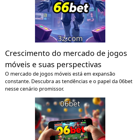
Crescimento do mercado de jogos
móveis e suas perspectivas
O mercado de jogos móveis está em expansão
constante. Descubra as tendências e o papel da 06bet
nesse cenário promissor.