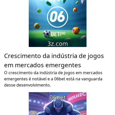
Crescimento da indústria de jogos
em mercados emergentes
O crescimento da indústria de jogos em mercados
emergentes é notável e a 06bet está na vanguarda
desse desenvolvimento.