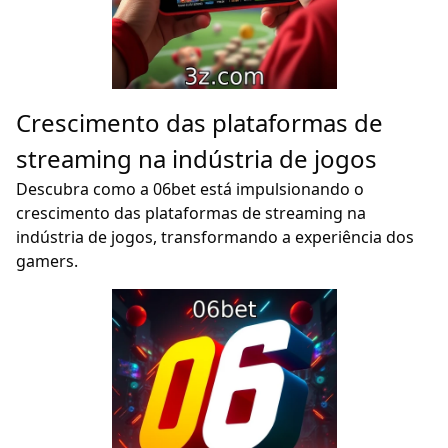
Crescimento das plataformas de
streaming na indústria de jogos
Descubra como a 06bet está impulsionando o
crescimento das plataformas de streaming na
indústria de jogos, transformando a experiência dos
gamers.