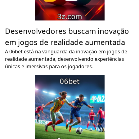
Desenvolvedores buscam inovação
em jogos de realidade aumentada
A 06bet está na vanguarda da inovação em jogos de
realidade aumentada, desenvolvendo experiências
únicas e imersivas para os jogadores.