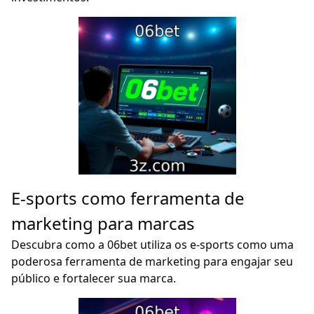
E-sports como ferramenta de
marketing para marcas
Descubra como a 06bet utiliza os e-sports como uma
poderosa ferramenta de marketing para engajar seu
público e fortalecer sua marca.