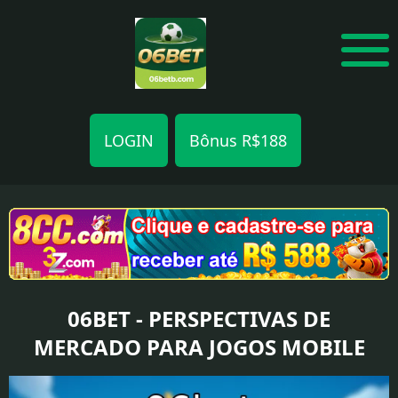
LOGIN
Bônus R$188
CAÇA-
NÍQUEIS
PAGAMENTOS
RÁPIDOS
06BET - PERSPECTIVAS DE
PROGRAMAS
MERCADO PARA JOGOS MOBILE
VIP