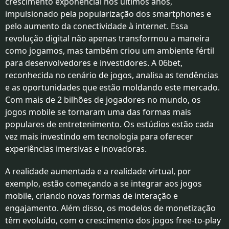
crescimento exponencial nos últimos anos,
BÔNUS
impulsionado pela popularização dos smartphones e
DIVERSOS
pelo aumento da conectividade à internet. Essa
revolução digital não apenas transformou a maneira
como jogamos, mas também criou um ambiente fértil
para desenvolvedores e investidores. A 06bet,
reconhecida no cenário de jogos, analisa as tendências
e as oportunidades que estão moldando este mercado.
Com mais de 2 bilhões de jogadores no mundo, os
jogos mobile se tornaram uma das formas mais
populares de entretenimento. Os estúdios estão cada
vez mais investindo em tecnologia para oferecer
experiências imersivas e inovadoras.
A realidade aumentada e a realidade virtual, por
exemplo, estão começando a se integrar aos jogos
mobile, criando novas formas de interação e
engajamento. Além disso, os modelos de monetização
têm evoluído, com o crescimento dos jogos free-to-play