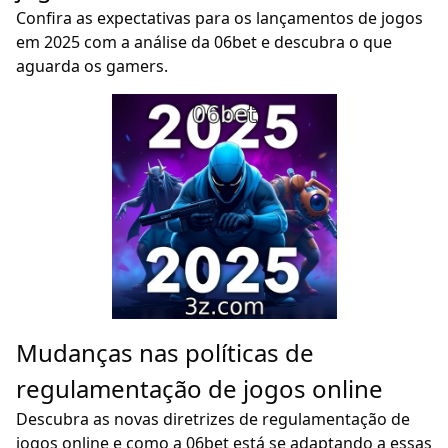
Confira as expectativas para os lançamentos de jogos
em 2025 com a análise da 06bet e descubra o que
aguarda os gamers.
Mudanças nas políticas de
regulamentação de jogos online
Descubra as novas diretrizes de regulamentação de
jogos online e como a 06bet está se adaptando a essas