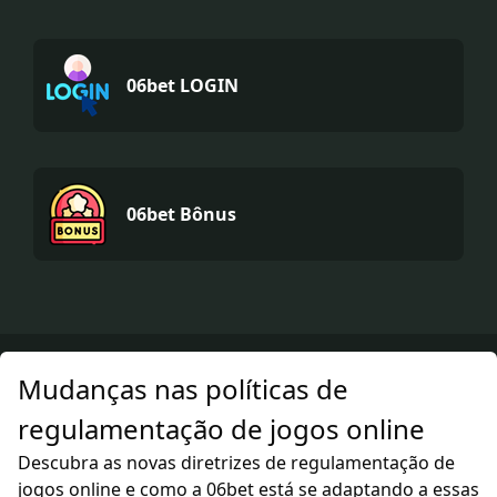
06bet LOGIN
06bet Bônus
Mudanças nas políticas de
regulamentação de jogos online
Descubra as novas diretrizes de regulamentação de
jogos online e como a 06bet está se adaptando a essas