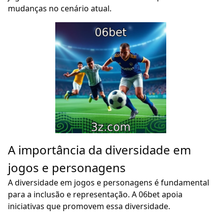
mudanças no cenário atual.
A importância da diversidade em
jogos e personagens
A diversidade em jogos e personagens é fundamental
para a inclusão e representação. A 06bet apoia
iniciativas que promovem essa diversidade.