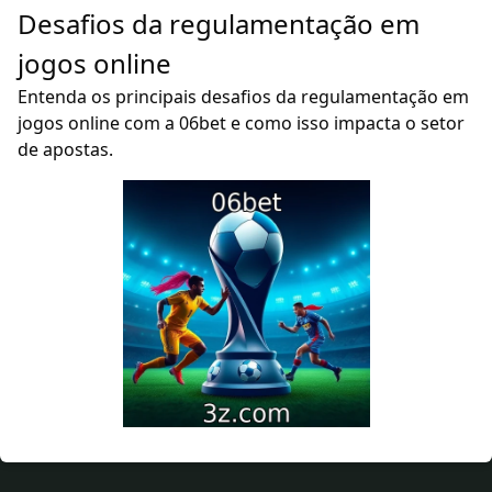
Desafios da regulamentação em
jogos online
Entenda os principais desafios da regulamentação em
jogos online com a 06bet e como isso impacta o setor
de apostas.