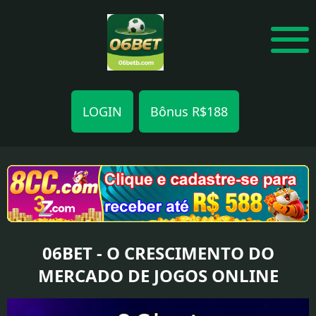
LOGIN
Bônus R$188
CAÇA-
NÍQUEIS
PAGAMENTOS
RÁPIDOS
06BET - O CRESCIMENTO DO
PROGRAMAS
MERCADO DE JOGOS ONLINE
VIP