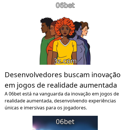
Desenvolvedores buscam inovação
em jogos de realidade aumentada
A 06bet está na vanguarda da inovação em jogos de
realidade aumentada, desenvolvendo experiências
únicas e imersivas para os jogadores.